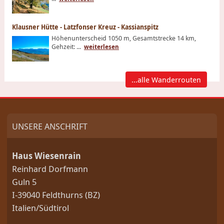
Klausner Hütte - Latzfonser Kreuz - Kassianspitz
Höhenunterscheid 1050 m, Gesamtstrecke 14 km,
Gehzeit: ...
weiterlesen
...alle Wanderrouten
UNSERE ANSCHRIFT
Haus Wiesenrain
Reinhard Dorfmann
Guln 5
I-39040 Feldthurns (BZ)
Italien/Südtirol