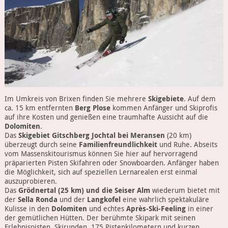
Im Umkreis von Brixen finden Sie mehrere
Skigebiete
. Auf dem
ca. 15 km entfernten
Berg Plose
kommen Anfänger und Skiprofis
auf ihre Kosten und genießen eine traumhafte Aussicht auf die
Dolomiten
.
Das
Skigebiet Gitschberg Jochtal bei Meransen
(20 km)
überzeugt durch seine
Familienfreundlichkeit
und Ruhe. Abseits
vom Massenskitourismus können Sie hier auf hervorragend
präparierten Pisten Skifahren oder Snowboarden. Anfänger haben
die Möglichkeit, sich auf speziellen Lernarealen erst einmal
auszuprobieren.
Das
Grödnertal (25 km) und die Seiser Alm
wiederum bietet mit
der
Sella Ronda
und der
Langkofel
eine wahrlich spektakuläre
Kulisse in den
Dolomiten
und echtes
Après-Ski-Feeling
in einer
der gemütlichen Hütten. Der berühmte Skipark mit seinen
Erlebnispisten, Skirunden, 175 Pistenkilometern und kurzen